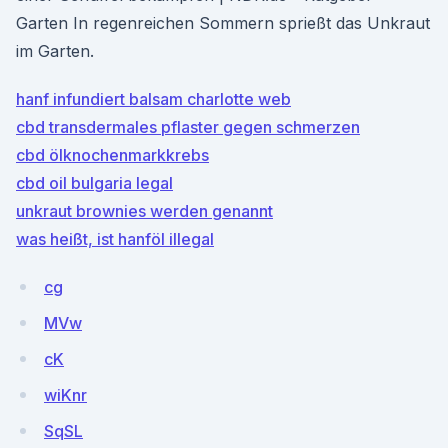
Garten In regenreichen Sommern sprießt das Unkraut
im Garten.
hanf infundiert balsam charlotte web
cbd transdermales pflaster gegen schmerzen
cbd ölknochenmarkkrebs
cbd oil bulgaria legal
unkraut brownies werden genannt
was heißt, ist hanföl illegal
cg
MVw
cK
wiKnr
SqSL