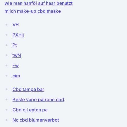
wie man hanföl auf haar benutzt
milch make-up cbd maske
VH
PXHIj
Pt
twN
Fw
cim
Cbd tampa bar
Beste vape patrone cbd
Cbd oil exton pa
Nc cbd blumenverbot