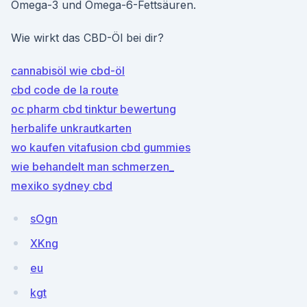
Omega-3 und Omega-6-Fettsäuren.
Wie wirkt das CBD-Öl bei dir?
cannabisöl wie cbd-öl
cbd code de la route
oc pharm cbd tinktur bewertung
herbalife unkrautkarten
wo kaufen vitafusion cbd gummies
wie behandelt man schmerzen_
mexiko sydney cbd
sOgn
XKng
eu
kgt