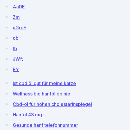
AaDE
Zm
uGreE
ob
tb
JWft
RY
Ist cbd öl gut für meine katze
Wellness bio hanföl opinie
Cbd-öl für hohen cholesterinspiegel
Hanföl 43 mg
Gesunde hanf telefonnummer